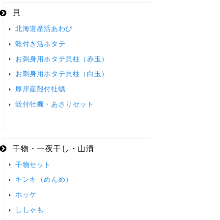
貝
北海道産活あわび
殻付き活ホタテ
お刺身用ホタテ貝柱（赤玉）
お刺身用ホタテ貝柱（白玉）
厚岸産殻付牡蠣
殻付牡蠣・あさりセット
干物・一夜干し・山漬
干物セット
キンキ（めんめ）
ホッケ
ししゃも