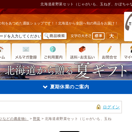
北海道産野菜セット（じゃがいも、玉ねぎ、かぼちゃな
の旬をあつめた通販ショップです！！北海道から全国へ旬の商品をお届け！
夏期休業のご案内
ログイン
夏期休業のご案内
ツなどの農産物）
>
野菜
> 北海道産野菜セット（じゃがいも、玉ね
2023年8月11日
〜8月1
金