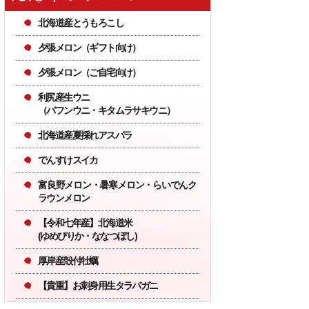
北海道産とうもろこし
夕張メロン（ギフト向け）
夕張メロン（ご自宅向け）
16
17
水
木
利尻産生ウニ
（バフンウニ・キタムラサキウニ）
通常業務
北海道産夏採れアスパラ
でんすけスイカ
もございます。
富良野メロン・暑寒メロン・らいでんク
ラウンメロン
【令和七年産】北海道米
ます。
(ゆめぴりか・ななつぼし)
ざいます）
厚岸産殻付牡蠣
が予想されますので、納
【貴重】お刺身用生タラバガニ