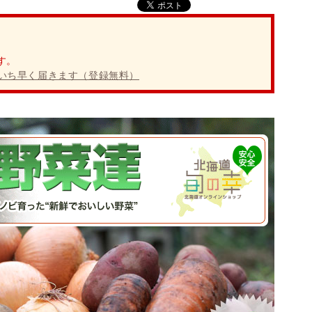
8月
す。
いち早く届きます（登録無料）
10
11
12
13
14
15
木
金
土
日
月
火
一部商品を除き出荷停止
通常業務
（ご注文は24時間受付）
期や商品によっては、商品出荷が8月17日（木）以降となる場合
の対応は出来かねます。
ご指定を頂いていた一部商品（牡蠣、米）以外発送も出来かね
カ、アスパラについては、休業期間中も随時発送する場合がご
は、お問い合わせの返信対応が遅れたり、商品出荷処理の混雑
いてはご容赦下さいませ。