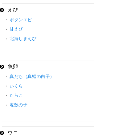
えび
ボタンエビ
甘えび
北海しまえび
魚卵
真だち（真鱈の白子）
いくら
たらこ
塩数の子
ウニ