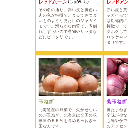
その名の通り、赤い皮と黄色い
赤い皮と黄
肉の色が特徴で、まるでさつま
ャガイモで
いものような見た目のジャガイ
は対称的に
モです。滑らかな肉質で、煮崩
特徴で、で
れしずらいので煮物やサラダな
クホクして
どにピッタリです。
ロッケやマ
タリです。
北海道産の野菜で、欠かせない
黄たまねぎ
のが玉ねぎ。北海道は全国の収
辛味が少な
穫量の５５％を占める玉ねぎ王
も鮮やかで
国なんです。
のアクセン