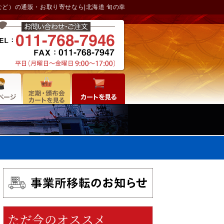
ど）の通販・お取り寄せなら|北海道 旬の幸
ただ今のオススメ
6日
水