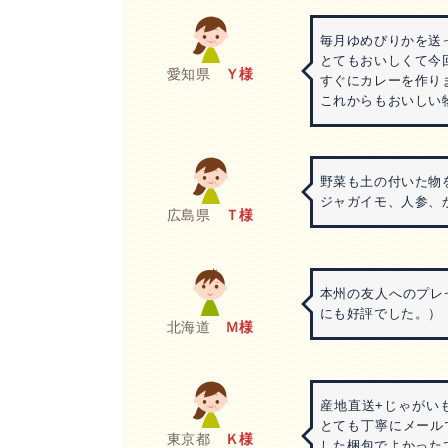
毎月ゆめぴりかを送
とてもおいしくて今
愛知県
Ｙ様
すぐにカレーを作り
これからもおいしい
野菜も土の付いた物
ジャガイモ、人参、
広島県
Ｔ様
本州の友人へのプレ
にも好評でした。）
北海道
Ｍ様
産地直送+じゃがい
とても丁寧にメール
東京都
Ｋ様
した梱包でよかった