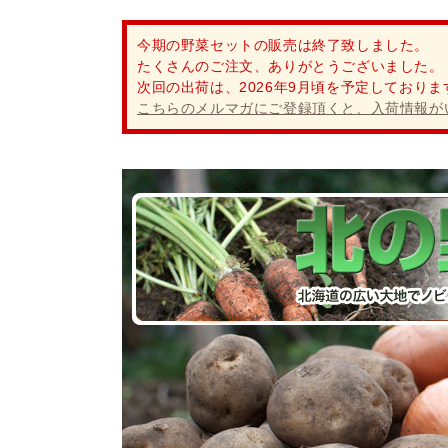
今期の野菜セットの販売は終了致しました。
たくさんのご注文、ありがとうございました。
次回の出荷は、2026年9月頃を予定しておりま
こちらのメルマガにご登録頂くと、入荷情報が
8
9
火
水
通常業務
通常業務
ご注文（ご入金）の時
休業中のお問い合わせ
また、事前に到着日の
（但し、メロン、スイ
連休明けにつきまして
期等、多少の遅延につ