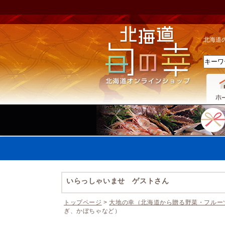
北海道
いらっしゃいませ ゲストさん
トップページ
>
大地の幸（北海道から贈る野菜・フルー
ぎ、かぼちゃなど）
休業期間