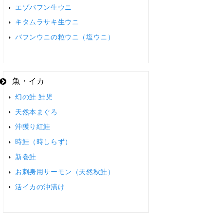
エゾバフン生ウニ
キタムラサキ生ウニ
バフンウニの粒ウニ（塩ウニ）
魚・イカ
幻の鮭 鮭児
天然本まぐろ
沖獲り紅鮭
時鮭（時しらず）
新巻鮭
お刺身用サーモン（天然秋鮭）
活イカの沖漬け