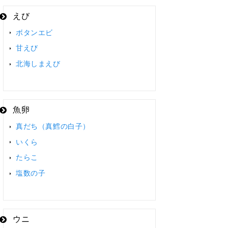
えび
ボタンエビ
甘えび
北海しまえび
魚卵
真だち（真鱈の白子）
いくら
たらこ
塩数の子
ウニ