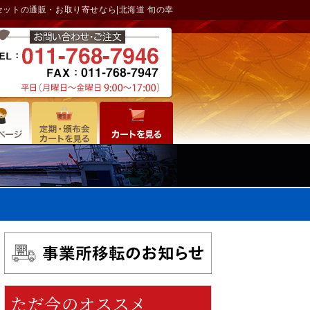
セットの通販・お取り寄せなら|北海道 旬の幸
ただ今のオススメ
6日
水