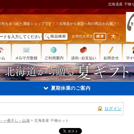
北海道産 干物
の旬をあつめた通販ショップです！！北海道から全国へ旬の商品をお届け！
夏期休業のご案内
ログイン
夏期休業のご案内
・一夜干し・山漬
> 北海道産 干物セット
2023年8月11日
〜8月1
金