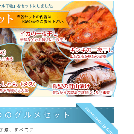
8月
10
11
12
13
14
15
木
金
土
日
月
火
一部商品を除き出荷停止
通常業務
（ご注文は24時間受付）
期や商品によっては、商品出荷が8月17日（木）以降となる場合
の対応は出来かねます。
ご指定を頂いていた一部商品（牡蠣、米）以外発送も出来かね
カ、アスパラについては、休業期間中も随時発送する場合がご
は、お問い合わせの返信対応が遅れたり、商品出荷処理の混雑
いてはご容赦下さいませ。