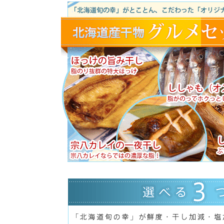
8
9
火
水
通常業務
通常業務
ご注文（ご入金）の時
休業中のお問い合わせ
また、事前に到着日の
（但し、メロン、スイ
連休明けにつきまして
期等、多少の遅延につ