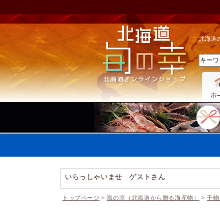
北海道
いらっしゃいませ ゲストさん
トップページ
>
海の幸（北海道から贈る海産物）
>
干物
休業期間