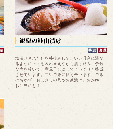
塩漬けされた鮭を棒積みして、いい具合に漬か
な
るように上下を入れ替えながら漬け込み、余分
の
な塩を抜いて、寒風干しにしてじっくりと熟成
脂
させています。白いご飯に良く合います。ご飯
の
のおかず、おにぎりの具やお茶漬け、おかゆ、
お弁当にも！