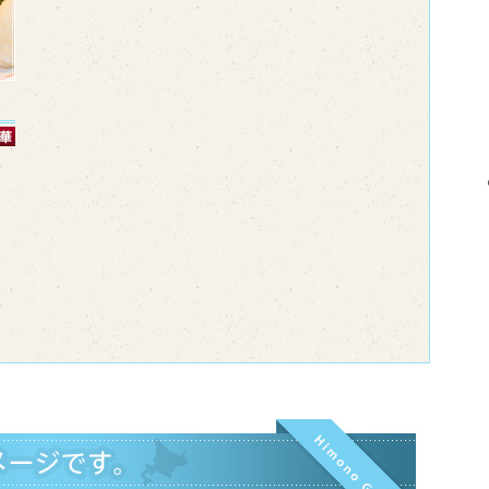
の
海
入
皮
高