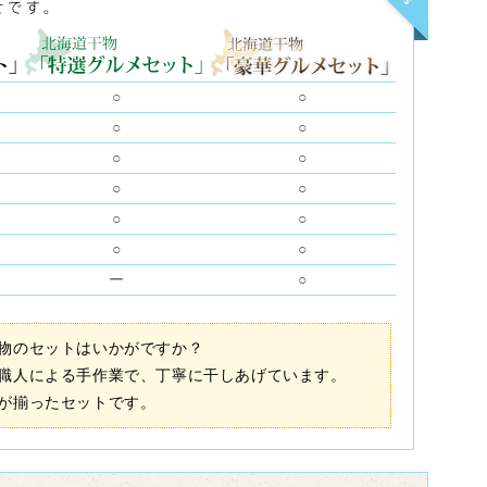
○
○
○
○
○
○
○
○
○
○
○
○
ー
○
物のセットはいかがですか？
職人による手作業で、丁寧に干しあげています。
が揃ったセットです。