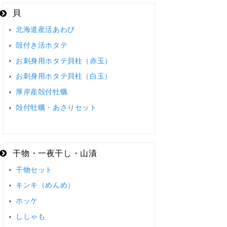
貝
北海道産活あわび
殻付き活ホタテ
お刺身用ホタテ貝柱（赤玉）
お刺身用ホタテ貝柱（白玉）
厚岸産殻付牡蠣
殻付牡蠣・あさりセット
干物・一夜干し・山漬
干物セット
キンキ（めんめ）
ホッケ
ししゃも