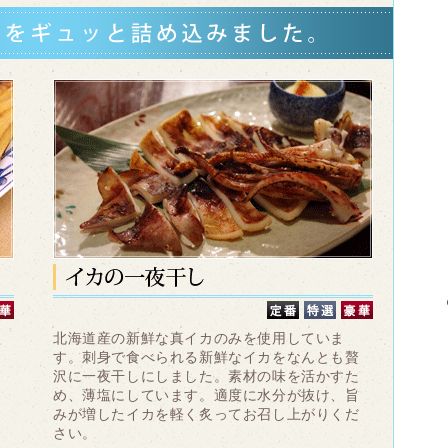
使
北海道産の新鮮な真イカのみを使用していま
す。刺身で食べられる新鮮なイカをなんとも贅
、
沢に一夜干しにしました。素材の味を活かすた
最
め、薄塩にしています。適度に水分が抜け、旨
り
みが増したイカを軽く炙ってお召し上がりくだ
さい。