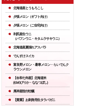
北海道産とうもろこし
夕張メロン（ギフト向け）
夕張メロン（ご自宅向け）
16
17
水
木
利尻産生ウニ
（バフンウニ・キタムラサキウニ）
通常業務
北海道産夏採れアスパラ
でんすけスイカ
もございます。
富良野メロン・暑寒メロン・らいでんク
ラウンメロン
【令和七年産】北海道米
ます。
(ゆめぴりか・ななつぼし)
ざいます）
厚岸産殻付牡蠣
が予想されますので、納
【貴重】お刺身用生タラバガニ