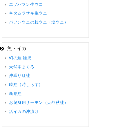
エゾバフン生ウニ
キタムラサキ生ウニ
バフンウニの粒ウニ（塩ウニ）
魚・イカ
幻の鮭 鮭児
天然本まぐろ
沖獲り紅鮭
時鮭（時しらず）
新巻鮭
お刺身用サーモン（天然秋鮭）
活イカの沖漬け