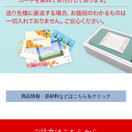
商品情報・原材料などはこちらをクリック
内容量
60ｇ
常温1年（高温・多湿・光をさけ保存
して下さい）
賞味期限
開封後は、封(袋にチャックがついて
ご注文はこちらから
います)をして、湿気を避け、お早め