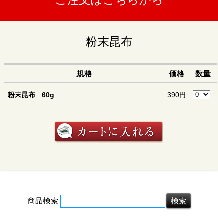
にお召し上がりください。
原材料
北海道産昆布
粉末昆布
発送方法
送料
送料表
をご確認下さい。
規格
価格
数量
原材料産地
昆布(北海道産)
粉末昆布 60g
390円
商品検索