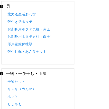
貝
北海道産活あわび
殻付き活ホタテ
お刺身用ホタテ貝柱（赤玉）
お刺身用ホタテ貝柱（白玉）
厚岸産殻付牡蠣
殻付牡蠣・あさりセット
干物・一夜干し・山漬
干物セット
キンキ（めんめ）
ホッケ
ししゃも