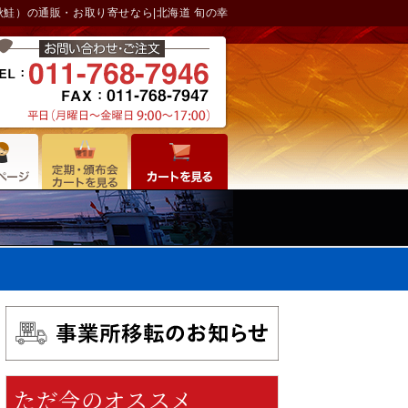
秋鮭）の通販・お取り寄せなら|北海道 旬の幸
ただ今のオススメ
6日
水