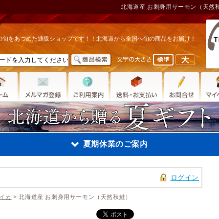
北海道産 お刺身用サーモン（天然
の旬をあつめた通販ショップです！！北海道から全国へ旬の商品をお届け！
夏期休業のご案内
ログイン
夏期休業のご案内
イカ
> 北海道産 お刺身用サーモン（天然秋鮭）
2023年8月11日
〜8月1
金