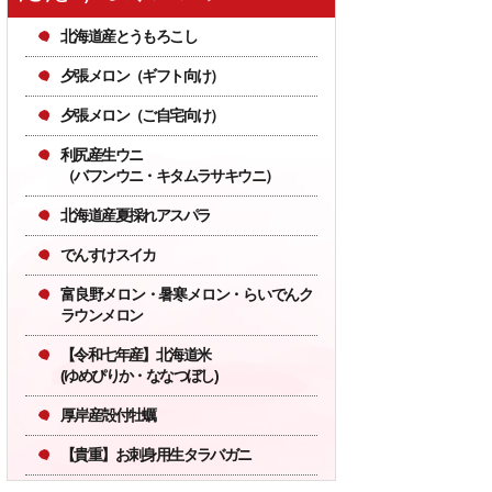
北海道産とうもろこし
夕張メロン（ギフト向け）
夕張メロン（ご自宅向け）
16
17
水
木
利尻産生ウニ
（バフンウニ・キタムラサキウニ）
通常業務
北海道産夏採れアスパラ
でんすけスイカ
もございます。
富良野メロン・暑寒メロン・らいでんク
ラウンメロン
【令和七年産】北海道米
ます。
(ゆめぴりか・ななつぼし)
ざいます）
厚岸産殻付牡蠣
が予想されますので、納
【貴重】お刺身用生タラバガニ