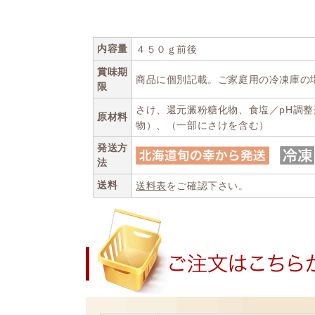
内容量
４５０ｇ前後
賞味期
商品に個別記載。ご家庭用の冷凍庫の
限
さけ、還元澱粉糖化物、食塩／pH調整
原材料
物）、（一部にさけを含む）
発送方
法
送料
送料表
をご確認下さい。