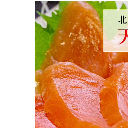
8
9
火
水
通常業務
通常業務
ご注文（ご入金）の時
休業中のお問い合わせ
また、事前に到着日の
（但し、メロン、スイ
連休明けにつきまして
期等、多少の遅延につ