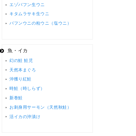
エゾバフン生ウニ
キタムラサキ生ウニ
バフンウニの粒ウニ（塩ウニ）
魚・イカ
幻の鮭 鮭児
天然本まぐろ
沖獲り紅鮭
時鮭（時しらず）
新巻鮭
お刺身用サーモン（天然秋鮭）
活イカの沖漬け