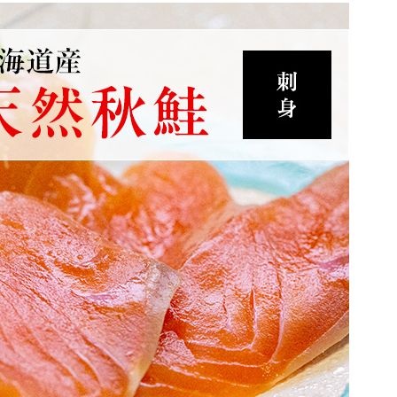
8月
10
11
12
13
14
15
木
金
土
日
月
火
一部商品を除き出荷停止
通常業務
（ご注文は24時間受付）
期や商品によっては、商品出荷が8月17日（木）以降となる場合
の対応は出来かねます。
ご指定を頂いていた一部商品（牡蠣、米）以外発送も出来かね
カ、アスパラについては、休業期間中も随時発送する場合がご
は、お問い合わせの返信対応が遅れたり、商品出荷処理の混雑
いてはご容赦下さいませ。