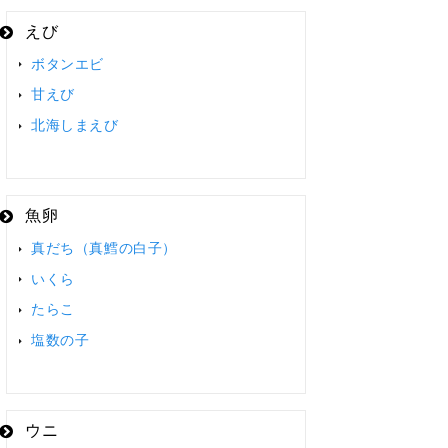
えび
ボタンエビ
甘えび
北海しまえび
魚卵
真だち（真鱈の白子）
いくら
たらこ
塩数の子
ウニ