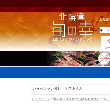
北海道
いらっしゃいませ ゲストさん
トップページ
>
海の幸（北海道から贈る海産物）
>
魚、
休業期間