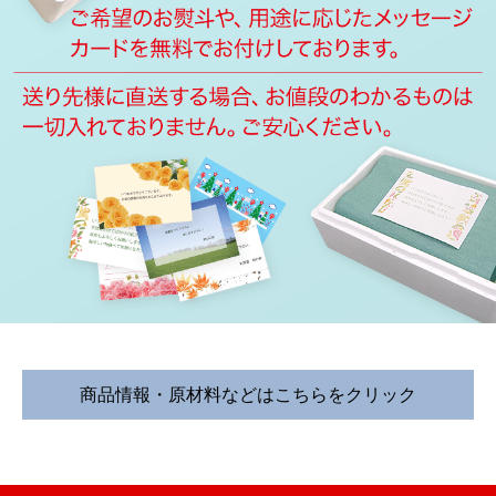
商品情報・原材料などはこちらをクリック
内容量
４５０ｇ前後
さけ、還元澱粉糖化物、食塩／pH調整
剤、調味料（アミノ酸）、酸化防止剤