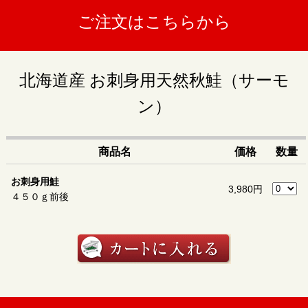
原材料
（V.C、チャ抽出物）、（一部にさけを
ご注文はこちらから
含む）
商品に個別記載。ご家庭用の冷凍庫の場
賞味期限
合、1ヶ月程度が目安です。
北海道産 お刺身用天然秋鮭（サーモ
発送方法
送料
送料表
をご確認下さい。
ン）
商品名
価格
数量
お刺身用鮭
3,980円
４５０ｇ前後